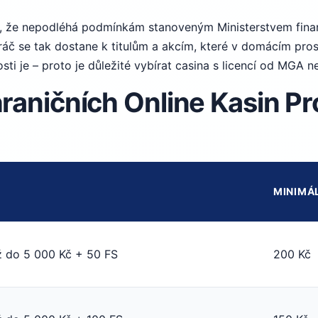
ím, že nepodléhá podmínkám stanoveným Ministerstvem financ
Hráč se tak dostane k titulům a akcím, které v domácím pros
ti je – proto je důležité vybírat casina s licencí od MGA 
raničních Online Kasin P
MINIMÁ
 do 5 000 Kč + 50 FS
200 Kč