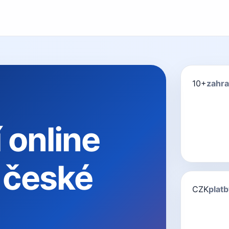
10+
zahra
 online
 české
CZK
plat