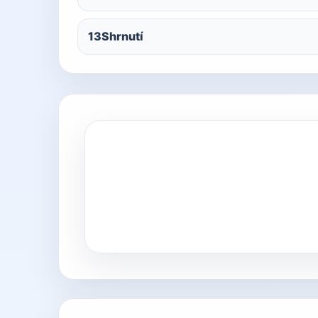
13
Shrnutí