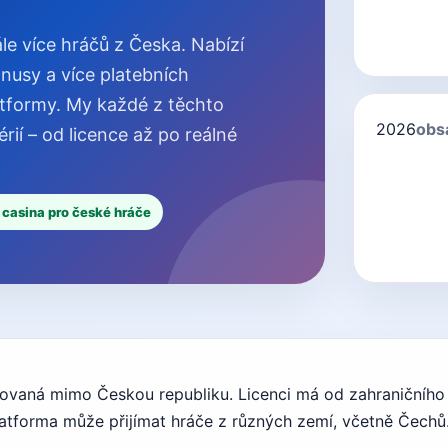
ále více hráčů z Česka. Nabízí
onusy a více platebních
tformy. My každé z těchto
2026
obs
rií – od licence až po reálné
 casina pro české hráče
zovaná mimo Českou republiku. Licenci má od zahraničního 
tforma může přijímat hráče z různých zemí, včetně Čechů