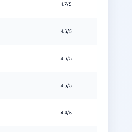
4.7/5
4.6/5
4.6/5
4.5/5
4.4/5