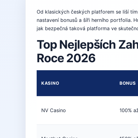
Od klasických českých platforem se liší t
nastavení bonusů a šíři herního portfolia. 
jak bezpečná taková platforma ve skutečnos
Top Nejlepších Zah
Roce 2026
KASINO
BONUS
NV Casino
100% až