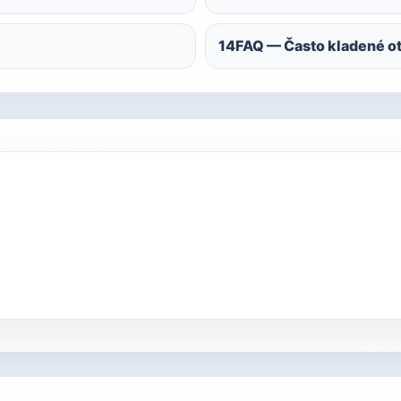
14
FAQ — Často kladené o