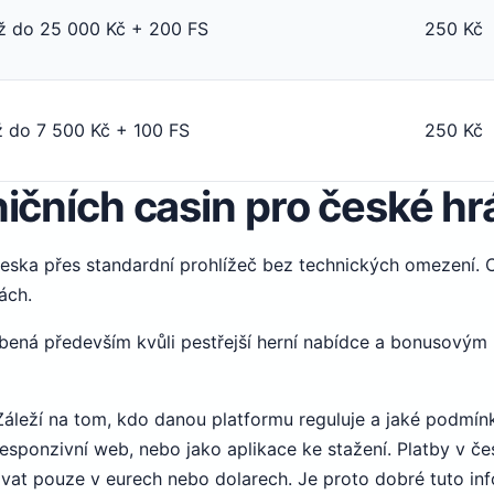
ž do 25 000 Kč + 200 FS
250 Kč
 do 7 500 Kč + 100 FS
250 Kč
ičních casin pro české hr
eska přes standardní prohlížeč bez technických omezení. C
ách.
líbená především kvůli pestřejší herní nabídce a bonusový
áleží na tom, kdo danou platformu reguluje a jaké podmínk
responzivní web, nebo jako aplikace ke stažení. Platby v č
at pouze v eurech nebo dolarech. Je proto dobré tuto inf