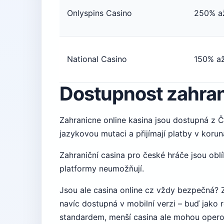
Onlyspins Casino
250% a
National Casino
150% až
Dostupnost zahran
Zahranicne online kasina jsou dostupná z Č
jazykovou mutaci a přijímají platby v korun
Zahraniční casina pro české hráče jsou ob
platformy neumožňují.
Jsou ale casina online cz vždy bezpečná? Z
navíc dostupná v mobilní verzi – buď jako 
standardem, menší casina ale mohou operov