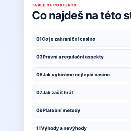
TABLE OF CONTENTS
Co najdeš na této 
01
Co je zahraniční casino
03
Právní a regulační aspekty
05
Jak vybíráme nejlepší casina
07
Jak začít hrát
09
Platební metody
11
Výhody a nevýhody